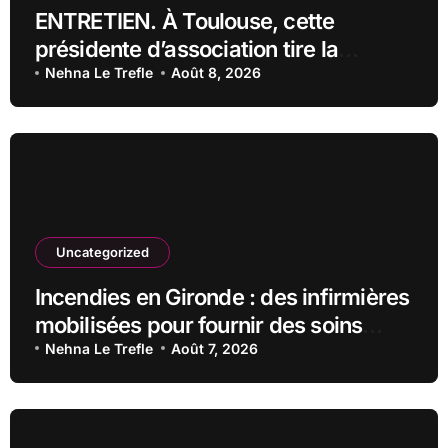
ENTRETIEN. À Toulouse, cette
présidente d’association tire la
sonnette d’alarme : « On fonce droit
Nehna Le Trefle
Août 8, 2026
vers la catastrophe »
Uncategorized
Incendies en Gironde : des infirmières
mobilisées pour fournir des soins
vitaux aux animaux affectés
Nehna Le Trefle
Août 7, 2026