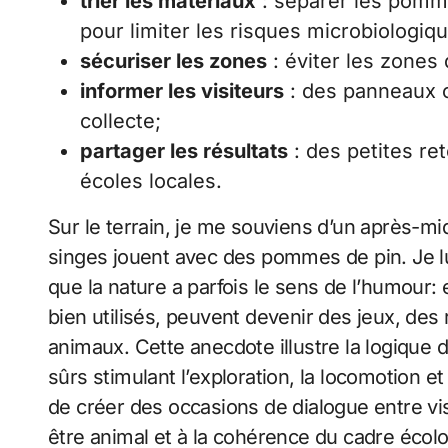
trier les matériaux
: séparer les pomm
pour limiter les risques microbiologiq
sécuriser les zones
: éviter les zones 
informer les visiteurs
: des panneaux c
collecte;
partager les résultats
: des petites re
écoles locales.
Sur le terrain, je me souviens d’un après-mi
singes jouent avec des pommes de pin. Je lui
que la nature a parfois le sens de l’humour: e
bien utilisés, peuvent devenir des jeux, des 
animaux. Cette anecdote illustre la logique d
sûrs stimulant l’exploration, la locomotion e
de créer des occasions de dialogue entre visi
être animal et à la cohérence du cadre écol