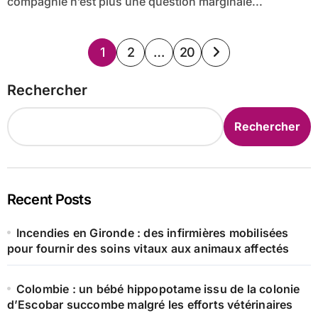
compagnie n’est plus une question marginale...
Pagination
1
2
…
20
des
Rechercher
publications
Rechercher
Recent Posts
Incendies en Gironde : des infirmières mobilisées
pour fournir des soins vitaux aux animaux affectés
Colombie : un bébé hippopotame issu de la colonie
d’Escobar succombe malgré les efforts vétérinaires