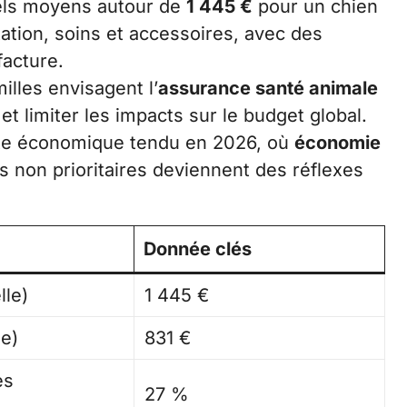
uels moyens autour de
1 445 €
pour un chien
ation, soins et accessoires, avec des
facture.
lles envisagent l’
assurance santé animale
t limiter les impacts sur le budget global.
xte économique tendu en 2026, où
économie
non prioritaires deviennent des réflexes
Donnée clés
le)
1 445 €
e)
831 €
es
27 %