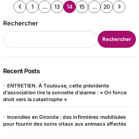
Pagination
1
…
13
14
15
…
20
des
Rechercher
publications
Rechercher
Recent Posts
ENTRETIEN. À Toulouse, cette présidente
d’association tire la sonnette d’alarme : « On fonce
droit vers la catastrophe »
Incendies en Gironde : des infirmières mobilisées
pour fournir des soins vitaux aux animaux affectés